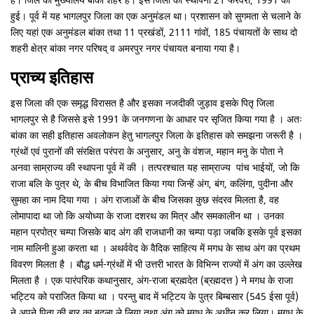
है। जिले का मुख्यालय बांका शहर है। इस जिला की स्थापना 21 फरवरी, 1991 को
हुई। पूर्व में यह भागलपुर जिला का एक अनुमंडल था। प्रशासन को सुगमता से चलाने के
लिए यहां एक अनुमंडल बांका तथा 11 प्रखंडों, 2111 गांवों, 185 पंचायतों के साथ दो
शहरी क्षेत्र बांका नगर परिषद् व अमरपुर नगर पंचायत बनाया गया है।
प्राच्य इतिहास
इस जिला की एक समृद्ध विरासत है और इसका नजदीकी जुड़ाव इसके पितृ जिला
भागलपुर से है जिससे इसे 1991 के जनगणना के आधार पर सृजित किया गया है । अतः
बांका का सही इतिहास अवलोकन हेतु भागलपुर जिला के इतिहास को समझना जरूरी है ।
ग्रंथों एवं पुरानों की संरक्षित परंपरा के अनुसार, अनु के वंशज, महान मनु के पोता ने
अनवा साम्राज्य की स्थापना पूर्व में की । तत्परश्चात यह साम्राज्य पांच भाईयों, जो कि
राजा बलि के पुत्र थे, के बीच विभाजित किया गया जिन्हें अंग, बंग, कलिंगा, पुदीना और
सुमहा का नाम दिया गया । अंग राजाओं के बीच जिसका कुछ संदरव मिलता है, वह
लोमापादा था जो कि अयोध्या के राजा दशरथ का मित्र और समकालीन था । उनका
महान प्रपोत्र चम्पा जिसके बाद अंग की राजधानी का चम्पा पड़ा जबकि इसके पूर्व इसका
नाम मालिनी हुआ करता था । अथर्ववेद के वैदिक साहित्य में मगध के साथ अंग का प्रथम
विवरण मिलता है । बौद्ध धर्म-ग्रंथों में भी उत्तरी भारत के विभिन्न राज्यों में अंग का उल्लेख
मिलता है । एक पारंपरिक कथानुसार, अंग-राजा ब्रह्मदेत (ब्रह्मदत्त ) ने मगध के राजा
भट्टिय को पराजित किया था । परन्तु बाद में भट्टिय के पुत्र बिम्बसार (545 ईसा पूर्व)
ने अपने पिता की हार का बदला ले लिया तथा अंग को मगध के अधीन कर लिया। मगध के