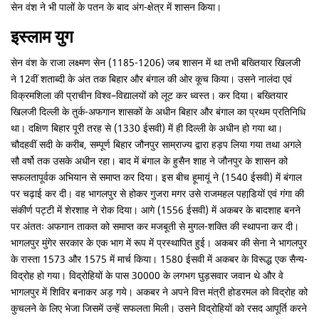
सेन वंश ने भी पालों के पतन के बाद अंग-क्षेत्र में शासन किया।
इस्लाम युग
सेन वंश के राजा लक्ष्मण सेन (1185-1206) जब शासन में था तभी बख्तियार खिलजी
ने 12वीं शताब्दी के अंत तक बिहार और बंगाल की ओर कूच किया। उसने नालंदा एवं
विक्रमशिला की प्राचीन विश्व–विद्यालयों को लूट कर ध्वस्त। कर दिया। बख्तियार
खिलजी दिल्ली के तुर्क-अफगान शासकों के अधीन बिहार और बंगाल का प्रथम प्रतिनिधि
था। दक्षिण बिहार पूरी तरह से (1330 ईसवी) में ही दिल्ली के अधीन हो गया था।
चौदहवीं सदी के करीब, सम्पूर्ण बिहार जौनपुर साम्राज्य द्वारा हड़प लिया गया तथा अगले
सौ वर्षो तक उसके अधीन रहा। बाद में बंगाल के हुसैन शाह ने जौनपुर के शासन को
सफलतापूर्वक अभियान से समाप्त कर दिया। इस बीच हूमायूं ने (1540 ईसवी) में बंगाल
पर चढ़ाई कर दी। वह भागलपुर से होकर गुजरा मगर उसे राजमहल पहाडि़यों एवं गंगा की
संकीर्ण पट्टी में शेरशाह ने रोक दिया। आगे (1556 ईसवी) में अकबर के बादशाह बनने
पर अंततः अफगान ताकत को समाप्त कर मजबूती से मुगल-शक्ति की स्थापना कर दी।
भागलपुर मुंगेर सरकार के एक भाग में रूप में प्रस्थापित हुई। अकबर की सेना ने भागलपुर
के रास्ता 1573 और 1575 में मार्च किया। 1580 ईसवी में अकबर के विरूद्ध एक सैन्य-
विद्रोह हो गया। विद्रोहियों के पास 30000 के लगभग घुड़सवार जवान थे और वे
भागलपुर में शिविर बनाकर अड़ गये। अकबर ने अपने वित्त मंत्री होडरमल को विद्रोह को
कुचलने के लिए भेजा जिसमें उन्हें सफलता मिली। उसने विद्रोहियों को रसद आपूर्ति करने