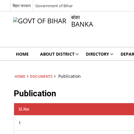
बिहार सरकार
Government of Bihar
बांका
BANKA
HOME
ABOUT DISTRICT
DIRECTORY
DEPA
Publication
HOME
DOCUMENTS
Publication
Sl.No
1